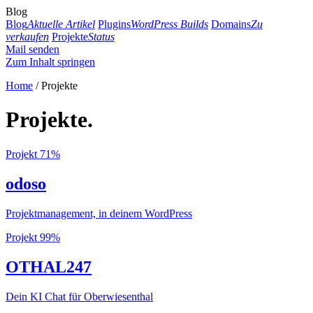
Blog
Blog
Aktuelle Artikel
Plugins
WordPress Builds
Domains
Zu
verkaufen
Projekte
Status
Mail senden
Zum Inhalt springen
Home
/ Projekte
Projekte.
Projekt
71%
odoso
Projektmanagement, in deinem WordPress
Projekt
99%
OTHAL247
Dein KI Chat für Oberwiesenthal