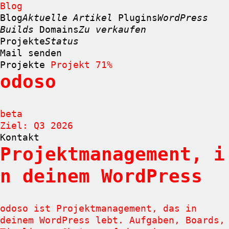
Blog
Blog
Aktuelle Artikel
Plugins
WordPress
Builds
Domains
Zu verkaufen
Projekte
Status
Mail senden
Projekte
Projekt
71%
odoso
Zum
Inhalt
springen
beta
Ziel: Q3 2026
Kontakt
Projektmanagement, i
n deinem WordPress
odoso ist Projektmanagement, das in
deinem WordPress lebt. Aufgaben, Boards,