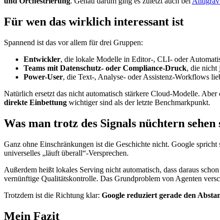
und Orchestrierung
. Genau darum ging es zuletzt auch bei
Antigrav
Für wen das wirklich interessant ist
Spannend ist das vor allem für drei Gruppen:
Entwickler
, die lokale Modelle in Editor-, CLI- oder Automa
Teams mit Datenschutz- oder Compliance-Druck
, die nich
Power-User
, die Text-, Analyse- oder Assistenz-Workflows li
Natürlich ersetzt das nicht automatisch stärkere Cloud-Modelle. Aber 
direkte Einbettung
wichtiger sind als der letzte Benchmarkpunkt.
Was man trotz des Signals nüchtern sehen s
Ganz ohne Einschränkungen ist die Geschichte nicht. Google spricht 
universelles „läuft überall“-Versprechen.
Außerdem heißt lokales Serving nicht automatisch, dass daraus schon
vernünftige Qualitätskontrolle. Das Grundproblem von Agenten versch
Trotzdem ist die Richtung klar:
Google reduziert gerade den Absta
Mein Fazit