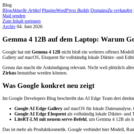
Blog
Blog
Aktuelle Artikel
Plugins
WordPress Builds
Domains
Zu verkaufen
Mail senden
Zum Inhalt springen
Archiv
04. Juni 2026
Gemma 4 12B auf dem Laptop: Warum Goog
Google hat mit
Gemma 4 12B
nicht bloß ein weiteres offenes Model
Gallery auf macOS, Eloquent für vollständig lokale Diktier- und Ed
Genau das macht die Ankündigung relevant. Nicht weil plötzlich alles
Zirkus
benutzbar werden können.
Was Google konkret neu zeigt
Im Google Developers Blog beschreibt das AI Edge Team drei direk
Google AI Edge Gallery
auf macOS für lokale Datenanalyse,
Google AI Edge Eloquent
als vollständig lokale Diktier- un
LiteRT-LM mit neuem serve-Befehl
, um Gemma 4 12B als lo
Das ist mehr als Produktkosmetik. Google verbindet hier Modell, Runt