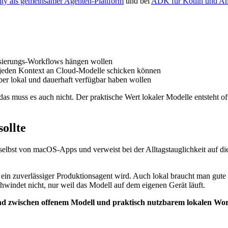
ity als gemeinsamer Agenten-Plattform
und bei
ADK für Kotlin und An
tisierungs-Workflows hängen wollen
t jeden Kontext an Cloud-Modelle schicken können
eber lokal und dauerhaft verfügbar haben wollen
das muss es auch nicht. Der praktische Wert lokaler Modelle entsteht o
ollte
selbst von macOS-Apps und verweist bei der Alltagstauglichkeit auf die
 ein zuverlässiger Produktionsagent wird. Auch lokal braucht man gute
windet nicht, nur weil das Modell auf dem eigenen Gerät läuft.
nd zwischen offenem Modell und praktisch nutzbarem lokalen Wor