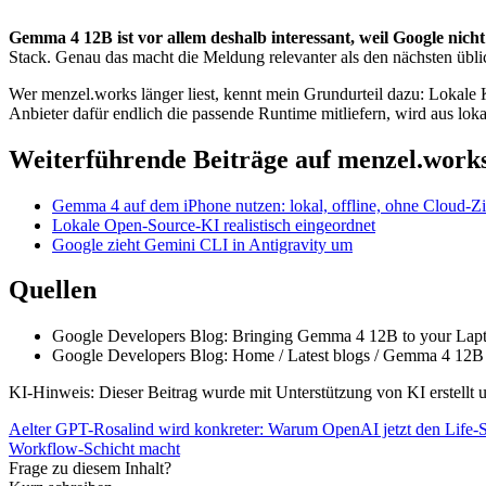
Gemma 4 12B ist vor allem deshalb interessant, weil Google nicht
Stack. Genau das macht die Meldung relevanter als den nächsten üb
Wer menzel.works länger liest, kennt mein Grundurteil dazu: Lokale K
Anbieter dafür endlich die passende Runtime mitliefern, wird aus lok
Weiterführende Beiträge auf menzel.work
Gemma 4 auf dem iPhone nutzen: lokal, offline, ohne Cloud-Z
Lokale Open-Source-KI realistisch eingeordnet
Google zieht Gemini CLI in Antigravity um
Quellen
Google Developers Blog: Bringing Gemma 4 12B to your Lapt
Google Developers Blog: Home / Latest blogs / Gemma 4 12B
KI-Hinweis: Dieser Beitrag wurde mit Unterstützung von KI erstellt un
Aelter
GPT-Rosalind wird konkreter: Warum OpenAI jetzt den Life-
Workflow-Schicht macht
Frage zu diesem Inhalt?