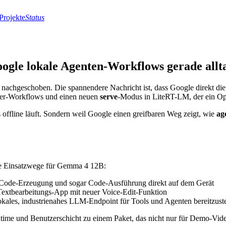
Projekte
Status
le lokale Agenten-Workflows gerade allta
l nachgeschoben. Die spannendere Nachricht ist, dass Google direkt di
itier-Workflows und einen neuen
serve
-Modus in LiteRT-LM, der ein Ope
 offline läuft. Sondern weil Google einen greifbaren Weg zeigt, wie
ag
te Einsatzwege für Gemma 4 12B:
 Code-Erzeugung und sogar Code-Ausführung direkt auf dem Gerät
d Textbearbeitungs-App mit neuer Voice-Edit-Funktion
kales, industrienahes LLM-Endpoint für Tools und Agenten bereitzuste
ime und Benutzerschicht zu einem Paket, das nicht nur für Demo-Videos