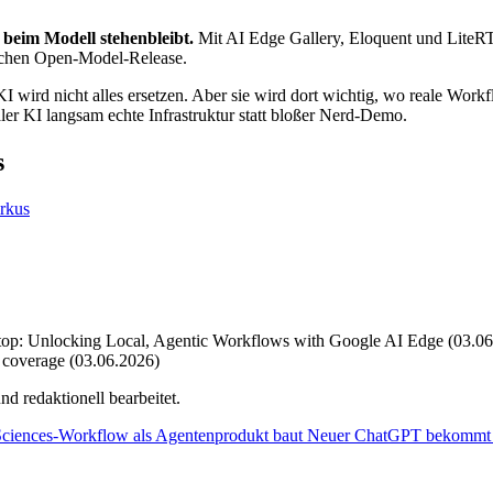
 beim Modell stehenbleibt.
Mit AI Edge Gallery, Eloquent und LiteRT-
lichen Open-Model-Release.
I wird nicht alles ersetzen. Aber sie wird dort wichtig, wo reale Work
aler KI langsam echte Infrastruktur statt bloßer Nerd-Demo.
s
irkus
op: Unlocking Local, Agentic Workflows with Google AI Edge (03.06
 coverage (03.06.2026)
d redaktionell bearbeitet.
Sciences-Workflow als Agentenprodukt baut
Neuer
ChatGPT bekommt be