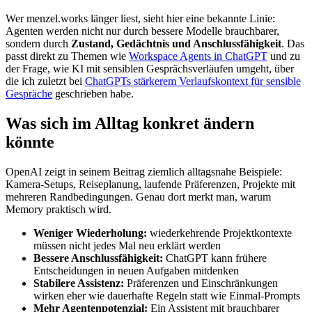
Wer menzel.works länger liest, sieht hier eine bekannte Linie:
Agenten werden nicht nur durch bessere Modelle brauchbarer,
sondern durch
Zustand, Gedächtnis und Anschlussfähigkeit
. Das
passt direkt zu Themen wie
Workspace Agents in ChatGPT
und zu
der Frage, wie KI mit sensiblen Gesprächsverläufen umgeht, über
die ich zuletzt bei
ChatGPTs stärkerem Verlaufskontext für sensible
Gespräche
geschrieben habe.
Was sich im Alltag konkret ändern
könnte
OpenAI zeigt in seinem Beitrag ziemlich alltagsnahe Beispiele:
Kamera-Setups, Reiseplanung, laufende Präferenzen, Projekte mit
mehreren Randbedingungen. Genau dort merkt man, warum
Memory praktisch wird.
Weniger Wiederholung:
wiederkehrende Projektkontexte
müssen nicht jedes Mal neu erklärt werden
Bessere Anschlussfähigkeit:
ChatGPT kann frühere
Entscheidungen in neuen Aufgaben mitdenken
Stabilere Assistenz:
Präferenzen und Einschränkungen
wirken eher wie dauerhafte Regeln statt wie Einmal-Prompts
Mehr Agentenpotenzial:
Ein Assistent mit brauchbarer