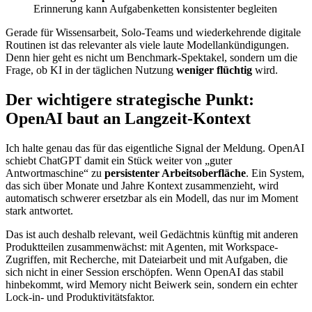
Erinnerung kann Aufgabenketten konsistenter begleiten
Gerade für Wissensarbeit, Solo-Teams und wiederkehrende digitale
Routinen ist das relevanter als viele laute Modellankündigungen.
Denn hier geht es nicht um Benchmark-Spektakel, sondern um die
Frage, ob KI in der täglichen Nutzung
weniger flüchtig
wird.
Der wichtigere strategische Punkt:
OpenAI baut an Langzeit-Kontext
Ich halte genau das für das eigentliche Signal der Meldung. OpenAI
schiebt ChatGPT damit ein Stück weiter von „guter
Antwortmaschine“ zu
persistenter Arbeitsoberfläche
. Ein System,
das sich über Monate und Jahre Kontext zusammenzieht, wird
automatisch schwerer ersetzbar als ein Modell, das nur im Moment
stark antwortet.
Das ist auch deshalb relevant, weil Gedächtnis künftig mit anderen
Produktteilen zusammenwächst: mit Agenten, mit Workspace-
Zugriffen, mit Recherche, mit Dateiarbeit und mit Aufgaben, die
sich nicht in einer Session erschöpfen. Wenn OpenAI das stabil
hinbekommt, wird Memory nicht Beiwerk sein, sondern ein echter
Lock-in- und Produktivitätsfaktor.