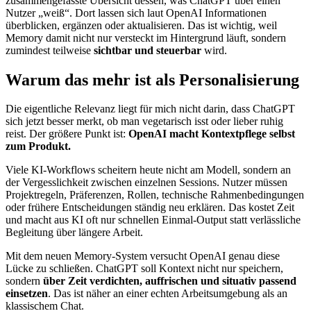
zusammengefasste Übersicht dessen, was ChatGPT über einen
Nutzer „weiß“. Dort lassen sich laut OpenAI Informationen
überblicken, ergänzen oder aktualisieren. Das ist wichtig, weil
Memory damit nicht nur versteckt im Hintergrund läuft, sondern
zumindest teilweise
sichtbar und steuerbar
wird.
Warum das mehr ist als Personalisierung
Die eigentliche Relevanz liegt für mich nicht darin, dass ChatGPT
sich jetzt besser merkt, ob man vegetarisch isst oder lieber ruhig
reist. Der größere Punkt ist:
OpenAI macht Kontextpflege selbst
zum Produkt.
Viele KI-Workflows scheitern heute nicht am Modell, sondern an
der Vergesslichkeit zwischen einzelnen Sessions. Nutzer müssen
Projektregeln, Präferenzen, Rollen, technische Rahmenbedingungen
oder frühere Entscheidungen ständig neu erklären. Das kostet Zeit
und macht aus KI oft nur schnellen Einmal-Output statt verlässliche
Begleitung über längere Arbeit.
Mit dem neuen Memory-System versucht OpenAI genau diese
Lücke zu schließen. ChatGPT soll Kontext nicht nur speichern,
sondern
über Zeit verdichten, auffrischen und situativ passend
einsetzen
. Das ist näher an einer echten Arbeitsumgebung als an
klassischem Chat.