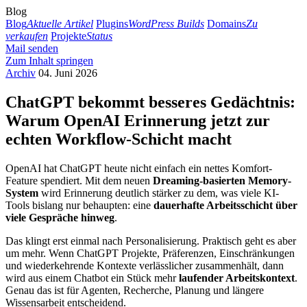
Blog
Blog
Aktuelle Artikel
Plugins
WordPress Builds
Domains
Zu
verkaufen
Projekte
Status
Mail senden
Zum Inhalt springen
Archiv
04. Juni 2026
ChatGPT bekommt besseres Gedächtnis:
Warum OpenAI Erinnerung jetzt zur
echten Workflow-Schicht macht
OpenAI hat ChatGPT heute nicht einfach ein nettes Komfort-
Feature spendiert. Mit dem neuen
Dreaming-basierten Memory-
System
wird Erinnerung deutlich stärker zu dem, was viele KI-
Tools bislang nur behaupten: eine
dauerhafte Arbeitsschicht über
viele Gespräche hinweg
.
Das klingt erst einmal nach Personalisierung. Praktisch geht es aber
um mehr. Wenn ChatGPT Projekte, Präferenzen, Einschränkungen
und wiederkehrende Kontexte verlässlicher zusammenhält, dann
wird aus einem Chatbot ein Stück mehr
laufender Arbeitskontext
.
Genau das ist für Agenten, Recherche, Planung und längere
Wissensarbeit entscheidend.