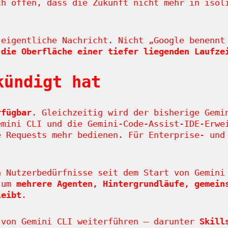
ch offen, dass die Zukunft nicht mehr in isol
 eigentliche Nachricht. Nicht „Google benenn
 die Oberfläche einer tiefer liegenden Laufze
kündigt hat
rfügbar
. Gleichzeitig wird der bisherige Gemi
mini CLI und die Gemini-Code-Assist-IDE-Erwei
e Requests mehr bedienen. Für Enterprise- und
h Nutzerbedürfnisse seit dem Start von Gemini
n um
mehrere Agenten, Hintergrundläufe, gemein
leibt
.
 von Gemini CLI weiterführen – darunter
Skill