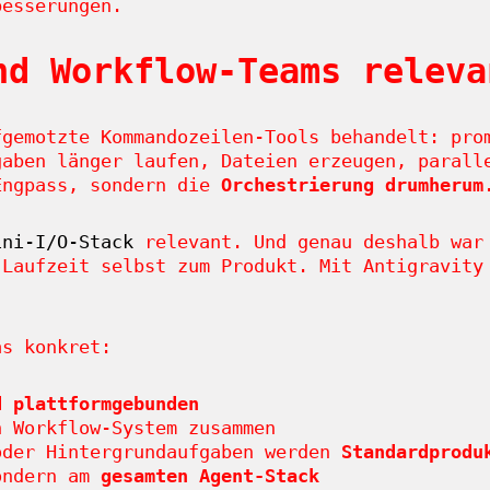
besserungen.
nd Workflow-Teams releva
fgemotzte Kommandozeilen-Tools behandelt: pro
gaben länger laufen, Dateien erzeugen, parall
Engpass, sondern die
Orchestrierung drumherum
ini-I/O-Stack
relevant. Und genau deshalb wa
Laufzeit selbst zum Produkt. Mit Antigravity
.
as konkret:
d plattformgebunden
n Workflow-System zusammen
oder Hintergrundaufgaben werden
Standardprodu
sondern am
gesamten Agent-Stack