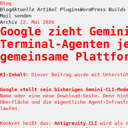
Blog
Blog
Aktuelle Artikel
Plugins
WordPress Builds
Mail senden
Archiv
22. Mai 2026
Google zieht Gemin
Zum
Terminal-Agenten j
Inhalt
springen
gemeinsame Plattfo
KI-Inhalt:
Dieser Beitrag wurde mit Unterstüt
Google stellt sein bisheriges Gemini-CLI-Mod
Name oder eine neue Download-Seite. Denn hin
Oberfläche und die eigentliche Agent-Infrast
laufen.
Konkret heißt das:
Antigravity CLI
wird als n