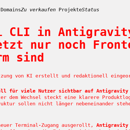
Domains
Zu verkaufen
Projekte
Status
i CLI in Antigravit
etzt nur noch Front
rm sind
zung von KI erstellt und redaktionell eingeo
ell für viele Nutzer sichtbar auf Antigravity
ter dem Wechsel steckt eine klarere Produktlo
ruktur sollen nicht länger nebeneinander ste
euer Terminal-Zugang ausgerollt,
Antigravity