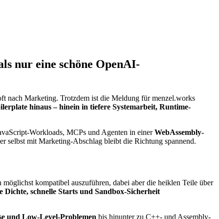
als nur eine schöne OpenAI-
oft nach Marketing. Trotzdem ist die Meldung für menzel.works
rplate hinaus – hinein in tiefere Systemarbeit, Runtime-
 JavaScript-Workloads, MCPs und Agenten in einer
WebAssembly-
er selbst mit Marketing-Abschlag bleibt die Richtung spannend.
möglichst kompatibel auszuführen, dabei aber die heiklen Teile über
 Dichte, schnelle Starts und Sandbox-Sicherheit
se und Low-Level-Problemen
bis hinunter zu C++- und Assembly-