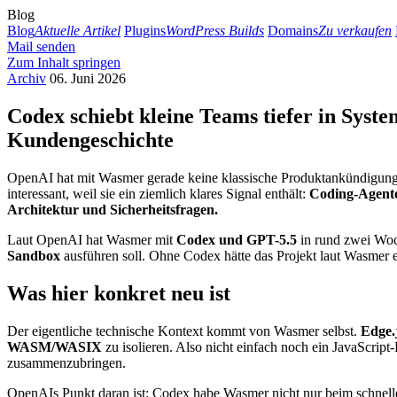
Blog
Blog
Aktuelle Artikel
Plugins
WordPress Builds
Domains
Zu verkaufen
Mail senden
Zum Inhalt springen
Archiv
06. Juni 2026
Codex schiebt kleine Teams tiefer in Sys
Kundengeschichte
OpenAI hat mit Wasmer gerade keine klassische Produktankündigung v
interessant, weil sie ein ziemlich klares Signal enthält:
Coding-Agenten
Architektur und Sicherheitsfragen.
Laut OpenAI hat Wasmer mit
Codex und GPT-5.5
in rund zwei Wo
Sandbox
ausführen soll. Ohne Codex hätte das Projekt laut Wasmer e
Was hier konkret neu ist
Der eigentliche technische Kontext kommt von Wasmer selbst.
Edge.
WASM/WASIX
zu isolieren. Also nicht einfach noch ein JavaScrip
zusammenzubringen.
OpenAIs Punkt daran ist: Codex habe Wasmer nicht nur beim schnel