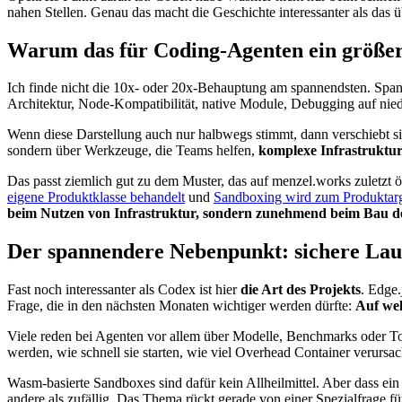
nahen Stellen. Genau das macht die Geschichte interessanter als da
Warum das für Coding-Agenten ein größere
Ich finde nicht die 10x- oder 20x-Behauptung am spannendsten. Span
Architektur, Node-Kompatibilität, native Module, Debugging auf nied
Wenn diese Darstellung auch nur halbwegs stimmt, dann verschiebt si
sondern über Werkzeuge, die Teams helfen,
komplexe Infrastruktu
Das passt ziemlich gut zu dem Muster, das auf menzel.works zuletzt ö
eigene Produktklasse behandelt
und
Sandboxing wird zum Produktar
beim Nutzen von Infrastruktur, sondern zunehmend beim Bau der
Der spannendere Nebenpunkt: sichere Lauf
Fast noch interessanter als Codex ist hier
die Art des Projekts
. Edge
Frage, die in den nächsten Monaten wichtiger werden dürfte:
Auf wel
Viele reden bei Agenten vor allem über Modelle, Benchmarks oder Tool
werden, wie schnell sie starten, wie viel Overhead Container verur
Wasm-basierte Sandboxes sind dafür kein Allheilmittel. Aber dass e
andere als zufällig. Das Thema rückt gerade von einer Spezialfrage f