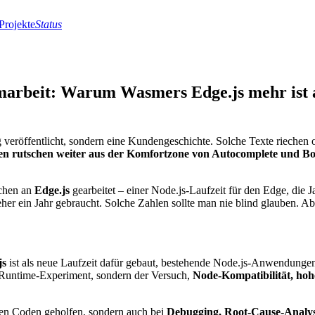
Projekte
Status
temarbeit: Warum Wasmers Edge.js mehr ist 
eröffentlicht, sondern eine Kundengeschichte. Solche Texte riechen 
 rutschen weiter aus der Komfortzone von Autocomplete und Boile
chen an
Edge.js
gearbeitet – einer Node.js-Laufzeit für den Edge, die
her ein Jahr gebraucht. Solche Zahlen sollte man nie blind glauben. Ab
js
ist als neue Laufzeit dafür gebaut, bestehende Node.js-Anwendungen 
t-Runtime-Experiment, sondern der Versuch,
Node-Kompatibilität, hohe
len Coden geholfen, sondern auch bei
Debugging, Root-Cause-Analy