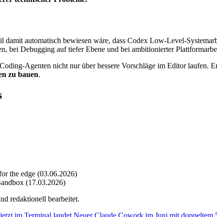
il damit automatisch bewiesen wäre, dass Codex Low-Level-Systemarbei
, bei Debugging auf tiefer Ebene und bei ambitionierter Plattformarbeit
 Coding-Agenten nicht nur über bessere Vorschläge im Editor laufen. 
sen zu bauen
.
s
or the edge (03.06.2026)
Sandbox (17.03.2026)
d redaktionell bearbeitet.
tzt im Terminal landet
Neuer
Claude Cowork im Juni mit doppeltem 5