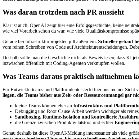
Was daran trotzdem nach PR aussieht
Klar ist auch: OpenAI zeigt hier eine Erfolgsgeschichte, keine neutra
wie viel Vorarbeit schon da war, wie viele Qualitätskompromisse spä
Gerade bei Infrastrukturprojekten gilt außerdem:
Schneller gebaut he
vom reinen Schreiben von Code auf Architekturentscheidungen, Debu
Deshalb sollte man die Geschichte nicht als Beweis lesen, dass KI jet
inzwischen öffentlich mit Coding-Agenten verknüpfen wollen.
Was Teams daraus praktisch mitnehmen 
Für Entwicklerteams und Plattformleute steckt hier aus meiner Sicht v
liegen, die Teams bisher aus Zeit- oder Ressourcenmangel gar nic
kleine Teams können eher an
Infrastruktur- und Plattformt
Debugging und Root-Cause-Arbeit werden wichtiger als reines
Sandboxing, Runtime-Isolation und kontrollierte Ausführ
die Grenze zwischen Produktivitätstool und echter
Engineerin
Genau deshalb ist diese OpenAI-Meldung interessanter als viele größ
weg vom schnelleren Tippen, hin zum schnelleren Angehen schwe