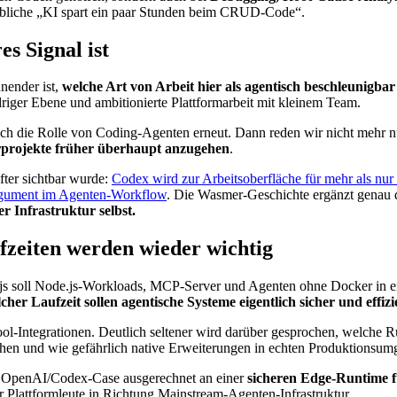
s übliche „KI spart ein paar Stunden beim CRUD-Code“.
s Signal ist
nender ist,
welche Art von Arbeit hier als agentisch beschleunigba
riger Ebene und ambitionierte Plattformarbeit mit kleinem Team.
ch die Rolle von Coding-Agenten erneut. Dann reden wir nicht mehr nur
rprojekte früher überhaupt anzugehen
.
fter sichtbar wurde:
Codex wird zur Arbeitsoberfläche für mehr als nur
gument im Agenten-Workflow
. Die Wasmer-Geschichte ergänzt genau 
 Infrastruktur selbst.
zeiten werden wieder wichtig
.js soll Node.js-Workloads, MCP-Server und Agenten ohne Docker in 
cher Laufzeit sollen agentische Systeme eigentlich sicher und effizi
-Integrationen. Deutlich seltener wird darüber gesprochen, welche Run
sachen und wie gefährlich native Erweiterungen in echten Produktions
in OpenAI/Codex-Case ausgerechnet an einer
sicheren Edge-Runtime 
ür Plattformleute in Richtung Mainstream-Agenten-Infrastruktur.