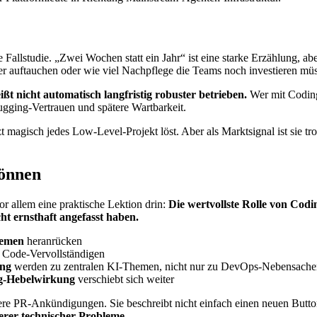
le Fallstudie. „Zwei Wochen statt ein Jahr“ ist eine starke Erzählung,
ter auftauchen oder wie viel Nachpflege die Teams noch investieren mü
ißt nicht automatisch langfristig robuster betrieben.
Wer mit Coding-
gging-Vertrauen und spätere Wartbarkeit.
zt magisch jedes Low-Level-Projekt löst. Aber als Marktsignal ist sie t
können
or allem eine praktische Lektion drin:
Die wertvollste Rolle von Cod
ht ernsthaft angefasst haben.
hemen
heranrücken
 Code-Vervollständigen
ung
werden zu zentralen KI-Themen, nicht nur zu DevOps-Nebensache
g-Hebelwirkung
verschiebt sich weiter
ere PR-Ankündigungen. Sie beschreibt nicht einfach einen neuen Butto
rer technischer Probleme.