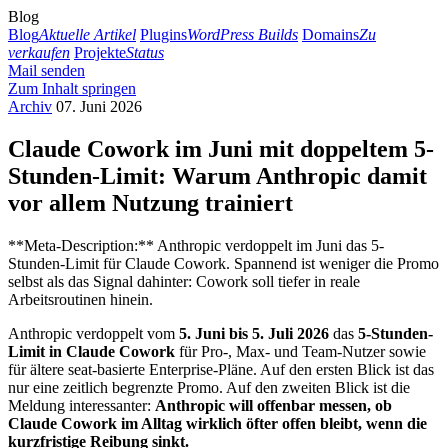
Blog
Blog
Aktuelle Artikel
Plugins
WordPress Builds
Domains
Zu
verkaufen
Projekte
Status
Mail senden
Zum Inhalt springen
Archiv
07. Juni 2026
Claude Cowork im Juni mit doppeltem 5-
Stunden-Limit: Warum Anthropic damit
vor allem Nutzung trainiert
**Meta-Description:** Anthropic verdoppelt im Juni das 5-
Stunden-Limit für Claude Cowork. Spannend ist weniger die Promo
selbst als das Signal dahinter: Cowork soll tiefer in reale
Arbeitsroutinen hinein.
Anthropic verdoppelt vom
5. Juni bis 5. Juli 2026
das
5-Stunden-
Limit in Claude Cowork
für Pro-, Max- und Team-Nutzer sowie
für ältere seat-basierte Enterprise-Pläne. Auf den ersten Blick ist das
nur eine zeitlich begrenzte Promo. Auf den zweiten Blick ist die
Meldung interessanter:
Anthropic will offenbar messen, ob
Claude Cowork im Alltag wirklich öfter offen bleibt, wenn die
kurzfristige Reibung sinkt.