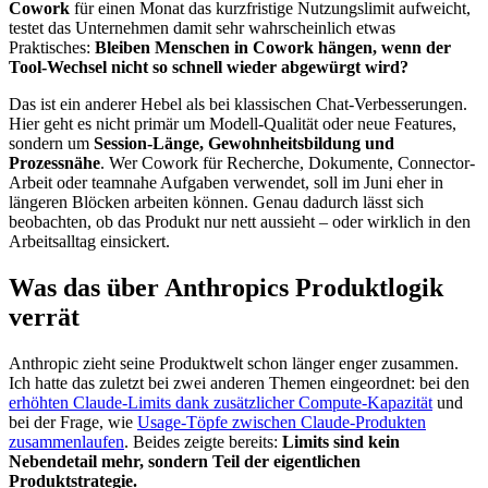
Cowork
für einen Monat das kurzfristige Nutzungslimit aufweicht,
testet das Unternehmen damit sehr wahrscheinlich etwas
Praktisches:
Bleiben Menschen in Cowork hängen, wenn der
Tool-Wechsel nicht so schnell wieder abgewürgt wird?
Das ist ein anderer Hebel als bei klassischen Chat-Verbesserungen.
Hier geht es nicht primär um Modell-Qualität oder neue Features,
sondern um
Session-Länge, Gewohnheitsbildung und
Prozessnähe
. Wer Cowork für Recherche, Dokumente, Connector-
Arbeit oder teamnahe Aufgaben verwendet, soll im Juni eher in
längeren Blöcken arbeiten können. Genau dadurch lässt sich
beobachten, ob das Produkt nur nett aussieht – oder wirklich in den
Arbeitsalltag einsickert.
Was das über Anthropics Produktlogik
verrät
Anthropic zieht seine Produktwelt schon länger enger zusammen.
Ich hatte das zuletzt bei zwei anderen Themen eingeordnet: bei den
erhöhten Claude-Limits dank zusätzlicher Compute-Kapazität
und
bei der Frage, wie
Usage-Töpfe zwischen Claude-Produkten
zusammenlaufen
. Beides zeigte bereits:
Limits sind kein
Nebendetail mehr, sondern Teil der eigentlichen
Produktstrategie.