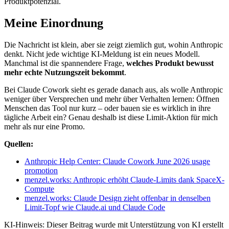
Produktpotenzial.
Meine Einordnung
Die Nachricht ist klein, aber sie zeigt ziemlich gut, wohin Anthropic
denkt. Nicht jede wichtige KI-Meldung ist ein neues Modell.
Manchmal ist die spannendere Frage,
welches Produkt bewusst
mehr echte Nutzungszeit bekommt
.
Bei Claude Cowork sieht es gerade danach aus, als wolle Anthropic
weniger über Versprechen und mehr über Verhalten lernen: Öffnen
Menschen das Tool nur kurz – oder bauen sie es wirklich in ihre
tägliche Arbeit ein? Genau deshalb ist diese Limit-Aktion für mich
mehr als nur eine Promo.
Quellen:
Anthropic Help Center: Claude Cowork June 2026 usage
promotion
menzel.works: Anthropic erhöht Claude-Limits dank SpaceX-
Compute
menzel.works: Claude Design zieht offenbar in denselben
Limit-Topf wie Claude.ai und Claude Code
KI-Hinweis: Dieser Beitrag wurde mit Unterstützung von KI erstellt