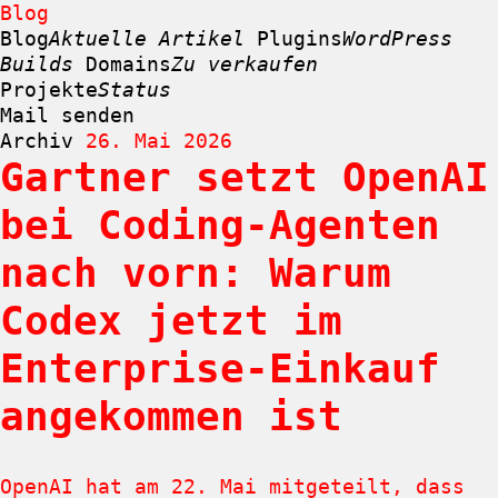
Blog
Blog
Aktuelle Artikel
Plugins
WordPress
Builds
Domains
Zu verkaufen
Projekte
Status
Mail senden
Archiv
26. Mai 2026
Gartner setzt OpenAI
Zum
Inhalt
bei Coding-Agenten
springen
nach vorn: Warum
Codex jetzt im
Enterprise-Einkauf
angekommen ist
OpenAI hat am 22. Mai mitgeteilt, dass