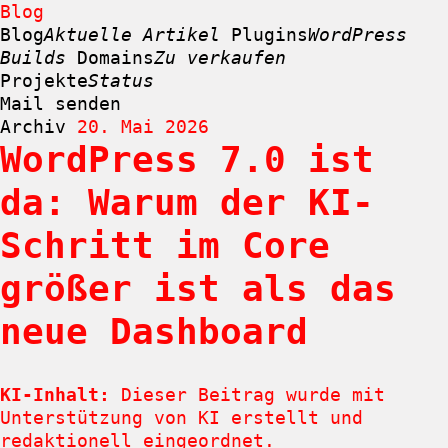
Blog
Blog
Aktuelle Artikel
Plugins
WordPress
Builds
Domains
Zu verkaufen
Projekte
Status
Mail senden
Archiv
20. Mai 2026
WordPress 7.0 ist
Zum
Inhalt
da: Warum der KI-
springen
Schritt im Core
größer ist als das
neue Dashboard
KI-Inhalt:
Dieser Beitrag wurde mit
Unterstützung von KI erstellt und
redaktionell eingeordnet.