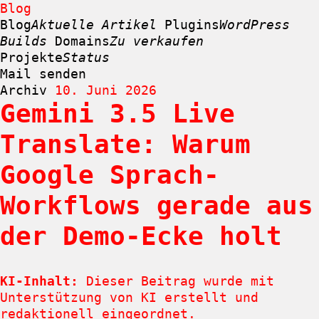
Blog
Blog
Aktuelle Artikel
Plugins
WordPress
Builds
Domains
Zu verkaufen
Projekte
Status
Mail senden
Archiv
10. Juni 2026
Gemini 3.5 Live
Zum
Inhalt
Translate: Warum
springen
Google Sprach-
Workflows gerade aus
der Demo-Ecke holt
KI-Inhalt:
Dieser Beitrag wurde mit
Unterstützung von KI erstellt und
redaktionell eingeordnet.