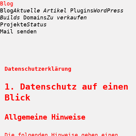
Blog
Blog
Aktuelle Artikel
Plugins
WordPress
Builds
Domains
Zu verkaufen
Projekte
Status
Mail senden
Zum
Inhalt
springen
Datenschutzerklärung
1. Datenschutz auf einen
Blick
Allgemeine Hinweise
Die folgenden Hinweise geben einen