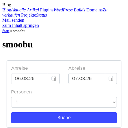
Blog
Blog
Aktuelle Artikel
Plugins
WordPress Builds
Domains
Zu
verkaufen
Projekte
Status
Mail senden
Zum Inhalt springen
Start
»
smoobu
smoobu