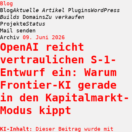
Blog
Blog
Aktuelle Artikel
Plugins
WordPress
Builds
Domains
Zu verkaufen
Projekte
Status
Mail senden
Archiv
09. Juni 2026
OpenAI reicht
Zum
Inhalt
vertraulichen S-1-
springen
Entwurf ein: Warum
Frontier-KI gerade
in den Kapitalmarkt-
Modus kippt
KI-Inhalt:
Dieser Beitrag wurde mit