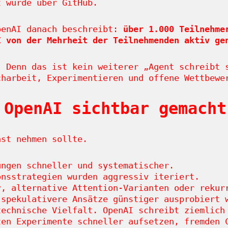
t wurde über GitHub.
penAI danach beschreibt:
über 1.000 Teilnehme
I von der Mehrheit der Teilnehmenden aktiv ge
. Denn das ist kein weiterer „Agent schreibt 
charbeit, Experimentieren und offene Wettbewe
 OpenAI sichtbar gemacht
nst nehmen sollte.
ungen schneller und systematischer.
onsstrategien wurden aggressiv iteriert.
r, alternative Attention-Varianten oder rekur
 spekulativere Ansätze günstiger ausprobiert 
technische Vielfalt. OpenAI schreibt ziemlic
en Experimente schneller aufsetzen, fremden 