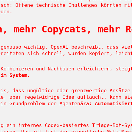
isch: Offene technische Challenges könnten mi
rden.
n, mehr Copycats, mehr R
 genauso wichtig. OpenAI beschreibt, dass vie
breiteten sich schnell, wurden kopiert, leich
 Kombinieren und Nachbauen erleichtern, steig
 im System
.
eis, dass ungültige oder grenzwertige Ansätze
ke, aber regelwidrige Idee auftaucht, kann si
ein Grundproblem der Agentenära:
Automatisier
ng ein internes Codex-basiertes Triage-Bot-Sy
kieren. Das ist fast der eigentliche Meta-Mo