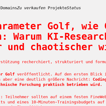
Domains
Zu verkaufen
Projekte
Status
arameter Golf, wie 
n: Warum KI-Researc
r und chaotischer w
stützung recherchiert, strukturiert und form
er Golf
veröffentlicht. Auf den ersten Blick i
n aber eine deutlich größere Nachricht:
Codin
chnische Forschung praktisch betrieben wird.
t: Teilnehmer sollten auf einem festen FineWe
its und eines 10-Minuten-Trainingsbudgets auf