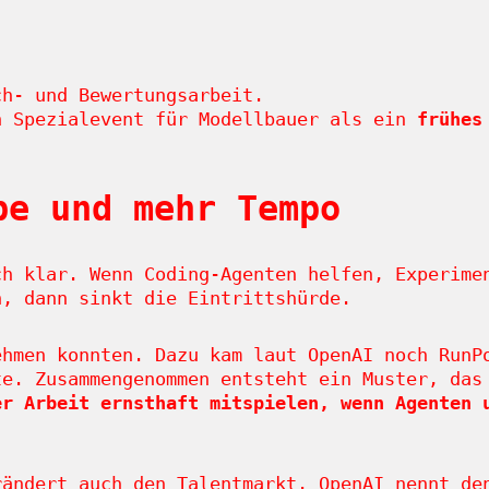
ch- und Bewertungsarbeit.
n Spezialevent für Modellbauer als ein
frühes
be und mehr Tempo
ch klar. Wenn Coding-Agenten helfen, Experime
n, dann sinkt die Eintrittshürde.
ehmen konnten. Dazu kam laut OpenAI noch RunP
te. Zusammengenommen entsteht ein Muster, da
er Arbeit ernsthaft mitspielen, wenn Agenten 
rändert auch den Talentmarkt. OpenAI nennt de