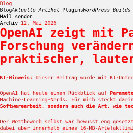
Blog
Blog
Aktuelle Artikel
Plugins
WordPress Builds
Mail senden
Archiv
12. Mai 2026
OpenAI zeigt mit P
Zum
Forschung veränder
Inhalt
springen
praktischer, laute
KI-Hinweis:
Dieser Beitrag wurde mit KI-Unter
OpenAI hat heute einen Rückblick auf
Paramet
Machine-Learning-Nerds. Für mich steckt dari
Softwarearbeit, sondern auch die Art, wie te
Der Wettbewerb selbst war bewusst eng gesetz
dabei aber innerhalb eines 16-MB-Artefaktlim