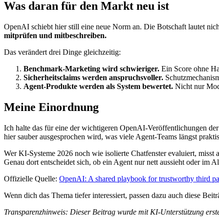
Was daran für den Markt neu ist
OpenAI schiebt hier still eine neue Norm an. Die Botschaft lautet nich
mitprüfen und mitbeschreiben.
Das verändert drei Dinge gleichzeitig:
Benchmark-Marketing wird schwieriger.
Ein Score ohne Har
Sicherheitsclaims werden anspruchsvoller.
Schutzmechanisme
Agent-Produkte werden als System bewertet.
Nicht nur Mode
Meine Einordnung
Ich halte das für eine der wichtigeren OpenAI-Veröffentlichungen der 
hier sauber ausgesprochen wird, was viele Agent-Teams längst prakt
Wer KI-Systeme 2026 noch wie isolierte Chatfenster evaluiert, misst
Genau dort entscheidet sich, ob ein Agent nur nett aussieht oder im All
Offizielle Quelle:
OpenAI: A shared playbook for trustworthy third pa
Wenn dich das Thema tiefer interessiert, passen dazu auch diese Beit
Transparenzhinweis: Dieser Beitrag wurde mit KI-Unterstützung erstel