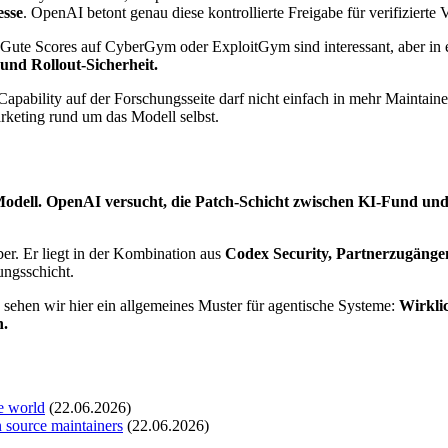
esse
. OpenAI betont genau diese kontrollierte Freigabe für verifizierte V
 Gute Scores auf CyberGym oder ExploitGym sind interessant, aber i
 und Rollout-Sicherheit.
apability auf der Forschungsseite darf nicht einfach in mehr Maintain
arketing rund um das Modell selbst.
Modell. OpenAI versucht, die Patch-Schicht zwischen KI-Fund und
ber. Er liegt in der Kombination aus
Codex Security, Partnerzugängen
ungsschicht.
n sehen wir hier ein allgemeines Muster für agentische Systeme:
Wirklic
n.
e world
(22.06.2026)
n source maintainers
(22.06.2026)