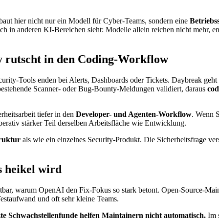
baut hier nicht nur ein Modell für Cyber-Teams, sondern eine
Betriebs
uch in anderen KI-Bereichen sieht: Modelle allein reichen nicht mehr, 
ty rutscht in den Coding-Workflow
ecurity-Tools enden bei Alerts, Dashboards oder Tickets. Daybreak geht
bestehende Scanner- oder Bug-Bounty-Meldungen validiert, daraus
cod
rheitsarbeit tiefer in den
Developer- und Agenten-Workflow
. Wenn S
rativ stärker Teil derselben Arbeitsfläche wie Entwicklung.
ruktur
als wie ein einzelnes Security-Produkt. Die Sicherheitsfrage ve
s heikel wird
htbar, warum OpenAI den Fix-Fokus so stark betont. Open-Source-Main
Testaufwand und oft sehr kleine Teams.
te Schwachstellenfunde helfen Maintainern nicht automatisch.
Im s