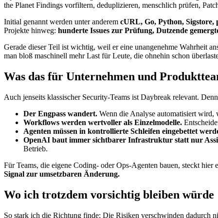
the Planet Findings vorfiltern, deduplizieren, menschlich prüfen, Patc
Initial genannt werden unter anderem
cURL, Go, Python, Sigstore,
Projekte hinweg:
hunderte Issues zur Prüfung, Dutzende gemergt
Gerade dieser Teil ist wichtig, weil er eine unangenehme Wahrheit an
man bloß maschinell mehr Last für Leute, die ohnehin schon überlaste
Was das für Unternehmen und Produkttea
Auch jenseits klassischer Security-Teams ist Daybreak relevant. Denn
Der Engpass wandert.
Wenn die Analyse automatisiert wird, w
Workflows werden wertvoller als Einzelmodelle.
Entscheiden
Agenten müssen in kontrollierte Schleifen eingebettet werd
OpenAI baut immer sichtbarer Infrastruktur statt nur Assi
Betrieb.
Für Teams, die eigene Coding- oder Ops-Agenten bauen, steckt hier e
Signal zur umsetzbaren Änderung.
Wo ich trotzdem vorsichtig bleiben würde
So stark ich die Richtung finde: Die Risiken verschwinden dadurch n