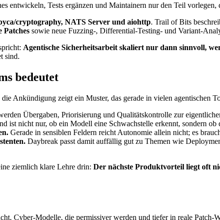
hes entwickeln, Tests ergänzen und Maintainern nur den Teil vorlegen, de
 pyca/cryptography, NATS Server und aiohttp
. Trail of Bits beschr
e Patches
sowie neue Fuzzing-, Differential-Testing- und Variant-Ana
spricht:
Agentische Sicherheitsarbeit skaliert nur dann sinnvoll, w
t sind.
ms bedeutet
 die Ankündigung zeigt ein Muster, das gerade in vielen agentischen To
erden Übergaben, Priorisierung und Qualitätskontrolle zur eigentlich
d ist nicht nur, ob ein Modell eine Schwachstelle erkennt, sondern ob
en.
Gerade in sensiblen Feldern reicht Autonomie allein nicht; es bra
stenten.
Daybreak passt damit auffällig gut zu Themen wie Deployment
ine ziemlich klare Lehre drin:
Der nächste Produktvorteil liegt oft n
icht. Cyber-Modelle, die permissiver werden und tiefer in reale Patch