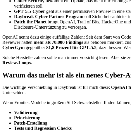
Codex Security
bekommt ein Update, das nicht nur Findings er
verifizieren soll.
GPT‑5.5‑Cyber
geht aus einer permissiven Preview in eine st
Daybreak Cyber Partner Program
soll Sicherheitsanbieter 
Patch the Planet
bringt OpenAI, Trail of Bits, HackerOne und 
Disclosure-Unterstützung zu versorgen.
OpenAI nennt dazu einige auffällige Zahlen: Seit dem Start von Cod
Reviewer hätten
mehr als 70.000 Findings
als behoben markiert, zus
CyberGym
gegenüber
81,8 Prozent für GPT‑5.5
, dazu bessere We
Solche Herstellerzahlen sollte man immer vorsichtig lesen. Aber sie z
Review-Loops.
Warum das mehr ist als ein neues Cyber-
Die wichtige Verschiebung in Daybreak ist für mich diese:
OpenAI fr
Unterschied.
Wenn Frontier-Modelle in großem Stil Schwachstellen finden können,
Validierung
Priorisierung
Patch-Erstellung
Tests und Regression Checks