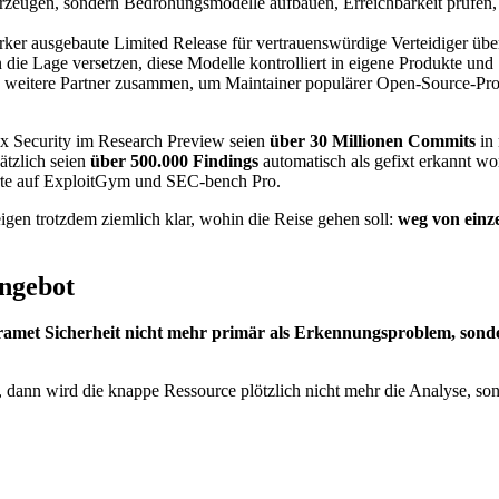
zeugen, sondern Bedrohungsmodelle aufbauen, Erreichbarkeit prüfen, V
ärker ausgebaute Limited Release für vertrauenswürdige Verteidiger übe
in die Lage versetzen, diese Modelle kontrolliert in eigene Produkte und
weitere Partner zusammen, um Maintainer populärer Open-Source-Projek
ex Security im Research Preview seien
über 30 Millionen Commits
in 
ätzlich seien
über 500.000 Findings
automatisch als gefixt erkannt w
rte auf ExploitGym und SEC-bench Pro.
eigen trotzdem ziemlich klar, wohin die Reise gehen soll:
weg von einze
Angebot
amet Sicherheit nicht mehr primär als Erkennungsproblem, sonde
 dann wird die knappe Ressource plötzlich nicht mehr die Analyse, so