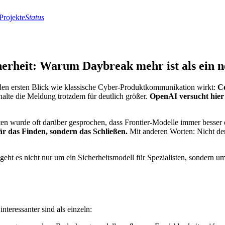
Projekte
Status
herheit: Warum Daybreak mehr ist als ein 
 den ersten Blick wie klassische Cyber-Produktkommunikation wirkt:
Co
alte die Meldung trotzdem für deutlich größer.
OpenAI versucht hier 
naten wurde oft darüber gesprochen, dass Frontier-Modelle immer besse
r das Finden, sondern das Schließen.
Mit anderen Worten: Nicht der
ht es nicht nur um ein Sicherheitsmodell für Spezialisten, sondern um 
teressanter sind als einzeln: