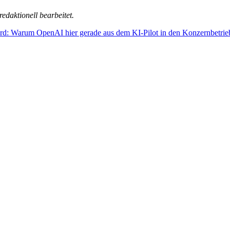
edaktionell bearbeitet.
: Warum OpenAI hier gerade aus dem KI-Pilot in den Konzernbetrieb