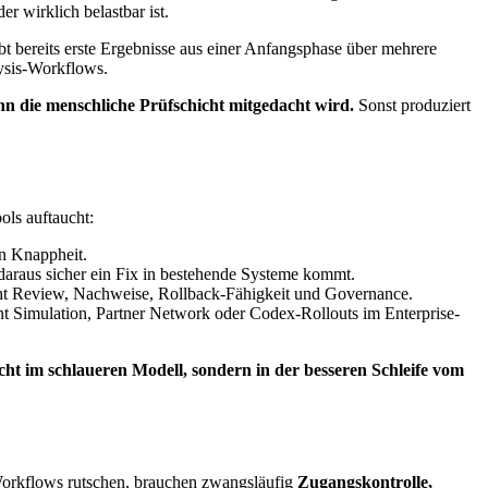
r wirklich belastbar ist.
eibt bereits erste Ergebnisse aus einer Anfangsphase über mehrere
lysis-Workflows.
enn die menschliche Prüfschicht mitgedacht wird.
Sonst produziert
ols auftaucht:
en Knappheit.
 daraus sicher ein Fix in bestehende Systeme kommt.
ucht Review, Nachweise, Rollback-Fähigkeit und Governance.
 Simulation, Partner Network oder Codex-Rollouts im Enterprise-
icht im schlaueren Modell, sondern in der besseren Schleife vom
-Workflows rutschen, brauchen zwangsläufig
Zugangskontrolle,