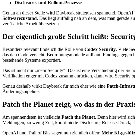
Disclosure- und Rollout-Prozesse
Genau an dieser Stelle wird Daybreak strategisch spannend. OpenAI 
Softwarezustand
. Das liegt auffällig nah an dem, was man gerade a
verlässliche Arbeit übersetzen.
Der eigentlich große Schritt heißt: Securi
Besonders relevant finde ich die Rolle von
Codex Security
. Viele S
das den Code versteht, Bedrohungsmodelle aufbaut, Findings gegen 
bestehende Systeme exportiert.
Das ist nicht nur „mehr Security“. Das ist eine Verschiebung der Siche
Verifikation enger mit Codex zusammenrücken, dann wird Security ope
Genau deshalb wirkt Daybreak für mich eher wie eine
Patch-Infrast
Änderungspipeline.
Patch the Planet zeigt, wo das in der Praxi
Am spannendsten ist vielleicht
Patch the Planet
. Denn hier wird sic
Meldungen, zu wenig Zeit, koordinierte Disclosure, Release-Druck, 
OpenAI und Trail of Bits sagen nun ziemlich offen:
Mehr KI-gestütz