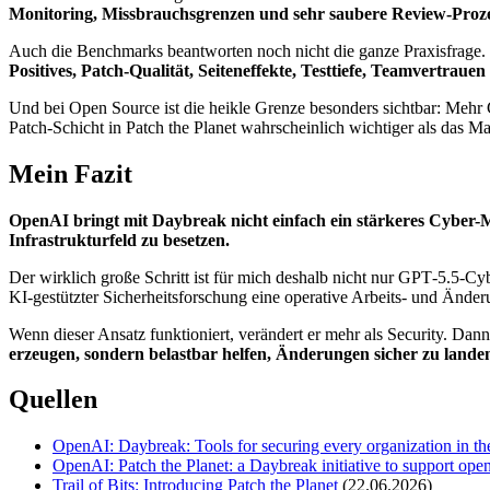
Monitoring, Missbrauchsgrenzen und sehr saubere Review-Proz
Auch die Benchmarks beantworten noch nicht die ganze Praxisfrage.
Positives, Patch-Qualität, Seiteneffekte, Testtiefe, Teamvertrauen
Und bei Open Source ist die heikle Grenze besonders sichtbar: Mehr C
Patch-Schicht in Patch the Planet wahrscheinlich wichtiger als das M
Mein Fazit
OpenAI bringt mit Daybreak nicht einfach ein stärkeres Cyber-
Infrastrukturfeld zu besetzen.
Der wirklich große Schritt ist für mich deshalb nicht nur GPT‑5.5‑Cy
KI-gestützter Sicherheitsforschung eine operative Arbeits- und Änder
Wenn dieser Ansatz funktioniert, verändert er mehr als Security. Dan
erzeugen, sondern belastbar helfen, Änderungen sicher zu lande
Quellen
OpenAI: Daybreak: Tools for securing every organization in th
OpenAI: Patch the Planet: a Daybreak initiative to support ope
Trail of Bits: Introducing Patch the Planet
(22.06.2026)