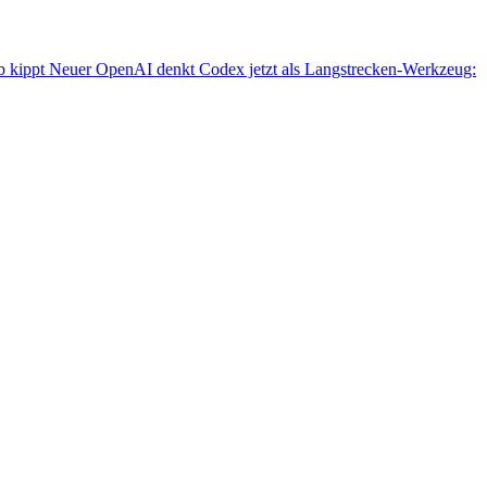
 kippt
Neuer
OpenAI denkt Codex jetzt als Langstrecken-Werkzeug: