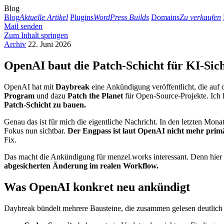
Blog
Blog
Aktuelle Artikel
Plugins
WordPress Builds
Domains
Zu verkaufen
Mail senden
Zum Inhalt springen
Archiv
22. Juni 2026
OpenAI baut die Patch-Schicht für KI-Sic
OpenAI hat mit
Daybreak
eine Ankündigung veröffentlicht, die auf
Program
und dazu
Patch the Planet
für Open-Source-Projekte. Ich h
Patch-Schicht zu bauen.
Genau das ist für mich die eigentliche Nachricht. In den letzten Mo
Fokus nun sichtbar.
Der Engpass ist laut OpenAI nicht mehr primä
Fix.
Das macht die Ankündigung für menzel.works interessant. Denn hier ge
abgesicherten Änderung im realen Workflow.
Was OpenAI konkret neu ankündigt
Daybreak bündelt mehrere Bausteine, die zusammen gelesen deutlich in