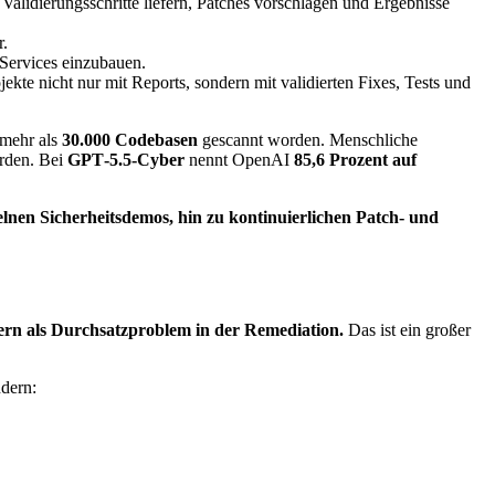
alidierungsschritte liefern, Patches vorschlagen und Ergebnisse
r.
 Services einzubauen.
te nicht nur mit Reports, sondern mit validierten Fixes, Tests und
mehr als
30.000 Codebasen
gescannt worden. Menschliche
orden. Bei
GPT‑5.5‑Cyber
nennt OpenAI
85,6 Prozent auf
lnen Sicherheitsdemos, hin zu kontinuierlichen Patch- und
rn als Durchsatzproblem in der Remediation.
Das ist ein großer
ndern: