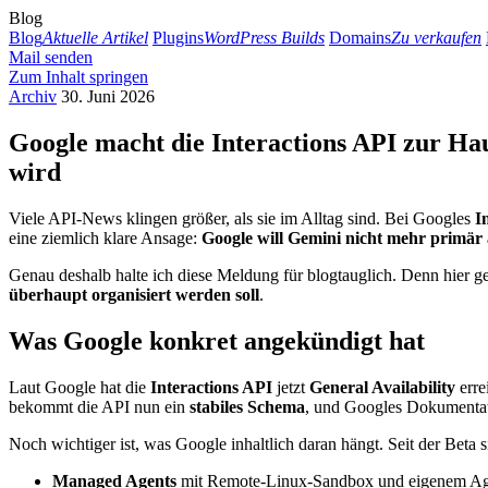
Blog
Blog
Aktuelle Artikel
Plugins
WordPress Builds
Domains
Zu verkaufen
Mail senden
Zum Inhalt springen
Archiv
30. Juni 2026
Google macht die Interactions API zur Ha
wird
Viele API-News klingen größer, als sie im Alltag sind. Bei Googles
I
eine ziemlich klare Ansage:
Google will Gemini nicht mehr primär
Genau deshalb halte ich diese Meldung für blogtauglich. Denn hier 
überhaupt organisiert werden soll
.
Was Google konkret angekündigt hat
Laut Google hat die
Interactions API
jetzt
General Availability
erre
bekommt die API nun ein
stabiles Schema
, und Googles Dokumentati
Noch wichtiger ist, was Google inhaltlich daran hängt. Seit der Bet
Managed Agents
mit Remote-Linux-Sandbox und eigenem Ag