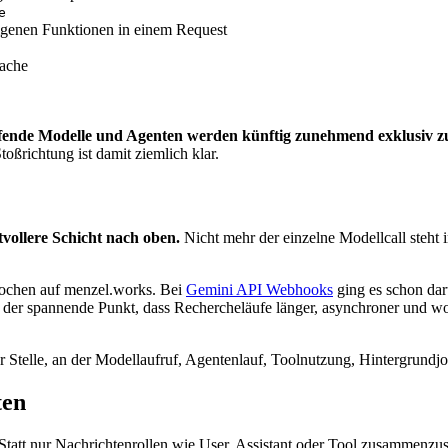
e
genen Funktionen in einem Request
rache
ufende Modelle und Agenten werden künftig zunehmend exklusiv zue
Stoßrichtung ist damit ziemlich klar.
tvollere Schicht nach oben.
Nicht mehr der einzelne Modellcall steht 
Wochen auf menzel.works. Bei
Gemini API Webhooks
ging es schon dar
der spannende Punkt, dass Rechercheläufe länger, asynchroner und w
r Stelle, an der Modellaufruf, Agentenlauf, Toolnutzung, Hintergrund
ten
 Statt nur Nachrichtenrollen wie User, Assistant oder Tool zusammenzus