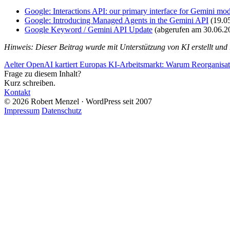
Google: Interactions API: our primary interface for Gemini mod
Google: Introducing Managed Agents in the Gemini API
(19.0
Google Keyword / Gemini API Update
(abgerufen am 30.06.2
Hinweis: Dieser Beitrag wurde mit Unterstützung von KI erstellt und r
Aelter
OpenAI kartiert Europas KI-Arbeitsmarkt: Warum Reorganisatio
Frage zu diesem Inhalt?
Kurz schreiben.
Kontakt
© 2026 Robert Menzel · WordPress seit 2007
Impressum
Datenschutz