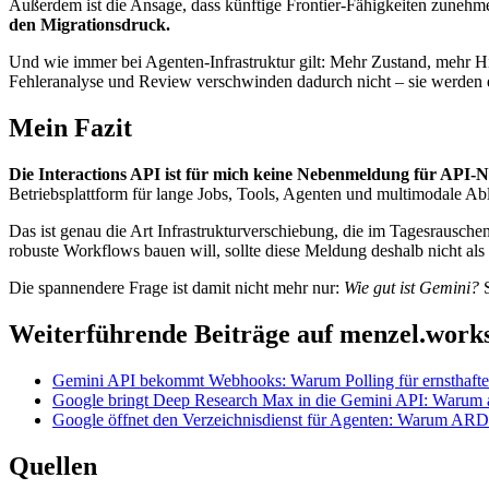
Außerdem ist die Ansage, dass künftige Frontier-Fähigkeiten zunehmend
den Migrationsdruck.
Und wie immer bei Agenten-Infrastruktur gilt: Mehr Zustand, mehr 
Fehleranalyse und Review verschwinden dadurch nicht – sie werden e
Mein Fazit
Die Interactions API ist für mich keine Nebenmeldung für API-Ne
Betriebsplattform für lange Jobs, Tools, Agenten und multimodale Ab
Das ist genau die Art Infrastrukturverschiebung, die im Tagesrausche
robuste Workflows bauen will, sollte diese Meldung deshalb nicht al
Die spannendere Frage ist damit nicht mehr nur:
Wie gut ist Gemini?
S
Weiterführende Beiträge auf menzel.work
Gemini API bekommt Webhooks: Warum Polling für ernsthaft
Google bringt Deep Research Max in die Gemini API: Warum a
Google öffnet den Verzeichnisdienst für Agenten: Warum ARD 
Quellen