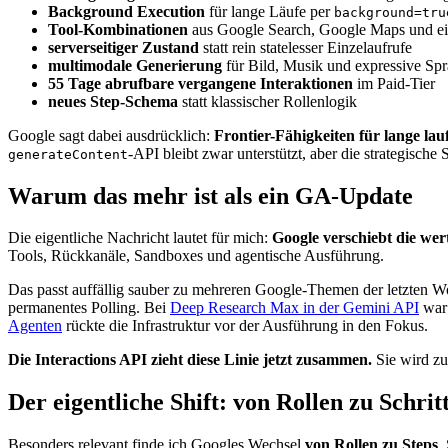
Background Execution
für lange Läufe per
background=tru
Tool-Kombinationen
aus Google Search, Google Maps und ei
serverseitiger Zustand
statt rein statelesser Einzelaufrufe
multimodale Generierung
für Bild, Musik und expressive Sp
55 Tage abrufbare vergangene Interaktionen
im Paid-Tier
neues Step-Schema
statt klassischer Rollenlogik
Google sagt dabei ausdrücklich:
Frontier-Fähigkeiten für lange la
-API bleibt zwar unterstützt, aber die strategische 
generateContent
Warum das mehr ist als ein GA-Update
Die eigentliche Nachricht lautet für mich:
Google verschiebt die wer
Tools, Rückkanäle, Sandboxes und agentische Ausführung.
Das passt auffällig sauber zu mehreren Google-Themen der letzten 
permanentes Polling. Bei
Deep Research Max in der Gemini API
war 
Agenten
rückte die Infrastruktur vor der Ausführung in den Fokus.
Die Interactions API zieht diese Linie jetzt zusammen.
Sie wird zu
Der eigentliche Shift: von Rollen zu Schrit
Besonders relevant finde ich Googles Wechsel
von Rollen zu Steps
.