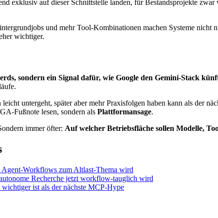
 exklusiv auf dieser Schnittstelle landen, für Bestandsprojekte zwar v
Hintergrundjobs und mehr Tool-Kombinationen machen Systeme nicht nu
her wichtiger.
rds, sondern ein Signal dafür, wie Google den Gemini-Stack künft
läufe.
n leicht untergeht, später aber mehr Praxisfolgen haben kann als der 
s GA-Fußnote lesen, sondern als
Plattformansage
.
ondern immer öfter:
Auf welcher Betriebsfläche sollen Modelle, 
s
e Agent-Workflows zum Altlast-Thema wird
utonome Recherche jetzt workflow-tauglich wird
wichtiger ist als der nächste MCP-Hype