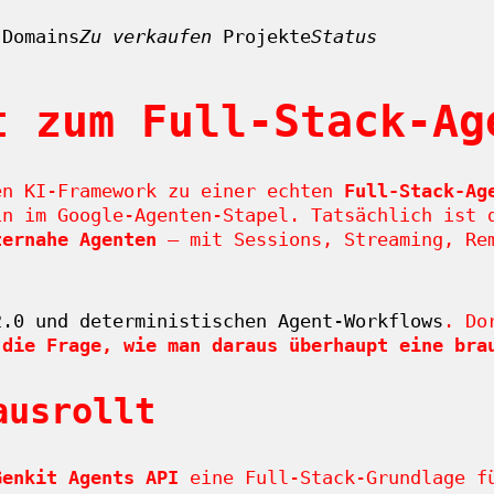
Domains
Zu verkaufen
Projekte
Status
t zum Full-Stack-Ag
en KI-Framework zu einer echten
Full-Stack-Ag
in im Google-Agenten-Stapel. Tatsächlich ist
zernahe Agenten
– mit Sessions, Streaming, Rem
2.0 und deterministischen Agent-Workflows
. Do
 die Frage, wie man daraus überhaupt eine bra
ausrollt
Genkit Agents API
eine Full-Stack-Grundlage fü