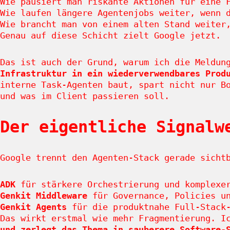
Wie pausiert man riskante Aktionen für eine 
Wie laufen längere Agentenjobs weiter, wenn 
Wie brancht man von einem alten Stand weiter
Genau auf diese Schicht zielt Google jetzt.
Das ist auch der Grund, warum ich die Meldun
Infrastruktur in ein wiederverwendbares Prod
interne Task-Agenten baut, spart nicht nur B
und was im Client passieren soll.
Der eigentliche Signalw
Google trennt den Agenten-Stack gerade sicht
ADK
für stärkere Orchestrierung und komplexer
Genkit Middleware
für Governance, Policies un
Genkit Agents
für die produktnahe Full-Stack-
Das wirkt erstmal wie mehr Fragmentierung. I
und zerlegt das Thema in sauberere Software-