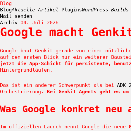
Blog
Blog
Aktuelle Artikel
Plugins
WordPress Builds
Mail senden
Archiv
04. Juli 2026
Google macht Genki
Zum
Inhalt
springen
Google baut Genkit gerade von einem nützlich
auf den ersten Blick nur ein weiterer Bauste
jetzt die App-Schicht für persistente, benut
Hintergrundläufen.
Das ist ein anderer Schwerpunkt als bei
ADK 
Orchestrierung.
Bei Genkit Agents geht es um
Was Google konkret neu 
Im offiziellen Launch nennt Google die neue