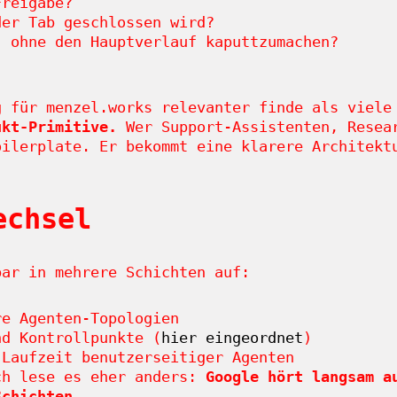
Freigabe?
der Tab geschlossen wird?
, ohne den Hauptverlauf kaputtzumachen?
g für menzel.works relevanter finde als viel
ukt-Primitive.
Wer Support-Assistenten, Resear
oilerplate. Er bekommt eine klarere Architekt
echsel
bar in mehrere Schichten auf:
e Agenten-Topologien
d Kontrollpunkte (
hier eingeordnet
)
Laufzeit benutzerseitiger Agenten
ch lese es eher anders:
Google hört langsam a
Schichten.