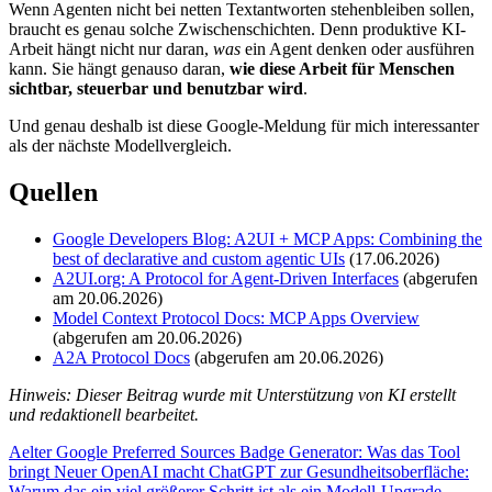
Wenn Agenten nicht bei netten Textantworten stehenbleiben sollen,
braucht es genau solche Zwischenschichten. Denn produktive KI-
Arbeit hängt nicht nur daran,
was
ein Agent denken oder ausführen
kann. Sie hängt genauso daran,
wie diese Arbeit für Menschen
sichtbar, steuerbar und benutzbar wird
.
Und genau deshalb ist diese Google-Meldung für mich interessanter
als der nächste Modellvergleich.
Quellen
Google Developers Blog: A2UI + MCP Apps: Combining the
best of declarative and custom agentic UIs
(17.06.2026)
A2UI.org: A Protocol for Agent-Driven Interfaces
(abgerufen
am 20.06.2026)
Model Context Protocol Docs: MCP Apps Overview
(abgerufen am 20.06.2026)
A2A Protocol Docs
(abgerufen am 20.06.2026)
Hinweis: Dieser Beitrag wurde mit Unterstützung von KI erstellt
und redaktionell bearbeitet.
Aelter
Google Preferred Sources Badge Generator: Was das Tool
bringt
Neuer
OpenAI macht ChatGPT zur Gesundheitsoberfläche:
Warum das ein viel größerer Schritt ist als ein Modell-Upgrade