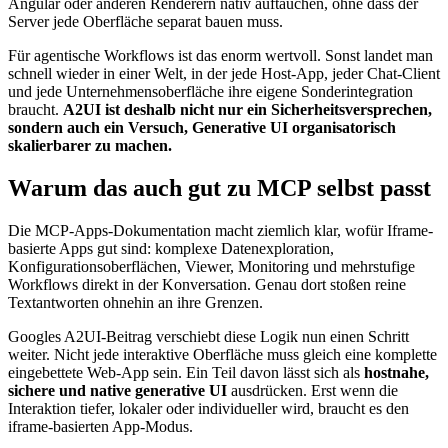
Angular oder anderen Renderern nativ auftauchen, ohne dass der
Server jede Oberfläche separat bauen muss.
Für agentische Workflows ist das enorm wertvoll. Sonst landet man
schnell wieder in einer Welt, in der jede Host-App, jeder Chat-Client
und jede Unternehmensoberfläche ihre eigene Sonderintegration
braucht.
A2UI ist deshalb nicht nur ein Sicherheitsversprechen,
sondern auch ein Versuch, Generative UI organisatorisch
skalierbarer zu machen.
Warum das auch gut zu MCP selbst passt
Die MCP-Apps-Dokumentation macht ziemlich klar, wofür Iframe-
basierte Apps gut sind: komplexe Datenexploration,
Konfigurationsoberflächen, Viewer, Monitoring und mehrstufige
Workflows direkt in der Konversation. Genau dort stoßen reine
Textantworten ohnehin an ihre Grenzen.
Googles A2UI-Beitrag verschiebt diese Logik nun einen Schritt
weiter. Nicht jede interaktive Oberfläche muss gleich eine komplette
eingebettete Web-App sein. Ein Teil davon lässt sich als
hostnahe,
sichere und native generative UI
ausdrücken. Erst wenn die
Interaktion tiefer, lokaler oder individueller wird, braucht es den
iframe-basierten App-Modus.