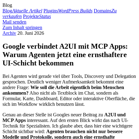
Blog
Blog
Aktuelle Artikel
Plugins
WordPress Builds
Domains
Zu
verkaufen
Projekte
Status
Mail senden
Zum Inhalt springen
Archiv
20. Juni 2026
Google verbindet A2UI mit MCP Apps:
Warum Agenten jetzt eine ernsthaftere
UI-Schicht bekommen
Bei Agenten wird gerade viel über Tools, Discovery und Delegation
gesprochen. Deutlich weniger Aufmerksamkeit bekommt eine
andere Frage:
Wie soll die Arbeit eigentlich beim Menschen
ankommen?
Also nicht als Textblock im Chat, sondern als
Formular, Karte, Dashboard, Editor oder interaktive Oberfläche, die
sich im Workflow wirklich benutzen lässt.
Genau an dieser Stelle ist Googles neuer Beitrag zu
A2UI und
MCP Apps
interessant. Auf den ersten Blick wirkt das nach UI-
Technik für Spezialisten. Ich glaube aber, dass hier eine wichtigere
Schicht sichtbar wird:
Agenten brauchen nicht nur bessere
Modelle und Protokolle, sondern auch eine ernsthafte