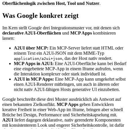
Oberflächenlogik zwischen Host, Tool und Nutzer
.
Was Google konkret zeigt
Im Kern stellt Google drei Integrationsmuster vor, mit denen sich
declarative A2UI-Oberflächen
und
MCP Apps
kombinieren
lassen:
A2UI über MCP:
Ein MCP-Server liefert statt HTML oder
reinem Text ein A2UI-JSON mit dem MIME-Typ
, das der Host nativ rendert.
application/a2ui+json
MCP Apps in A2UI:
Eine A2UI-Oberfläche kann bei Bedarf
eine eingebettete MCP-App in einem Iframe aufrufen, wenn
die Interaktion komplexer oder stark individuell ist.
A2UI in MCP Apps:
Eine MCP-App kann umgekehrt selbst
einen A2UI-Renderer mitbringen, um auch in älteren oder
nicht nativ A2UI-fähigen Hosts generative UI einzubetten.
Google beschreibt diese drei Muster ausdrücklich als Antwort auf
einen bekannten Zielkonflikt.
MCP Apps
geben Entwicklern
kreative Freiheit in einer Web-App im Iframe, bringen aber schnell
Brüche bei Design, Performance und Sicherheitskapselung mit.
A2UI
liefert dagegen deklarative, nativ gerenderte Komponenten
mit konsistenterem Look und engerer Sicherheitskontrolle, ist dafür