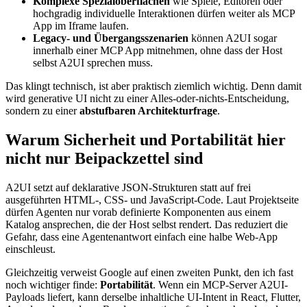
Komplexe Spezialoberflächen
wie Spiele, Editoren oder
hochgradig individuelle Interaktionen dürfen weiter als MCP
App im Iframe laufen.
Legacy- und Übergangsszenarien
können A2UI sogar
innerhalb einer MCP App mitnehmen, ohne dass der Host
selbst A2UI sprechen muss.
Das klingt technisch, ist aber praktisch ziemlich wichtig. Denn damit
wird generative UI nicht zu einer Alles-oder-nichts-Entscheidung,
sondern zu einer
abstufbaren Architekturfrage
.
Warum Sicherheit und Portabilität hier
nicht nur Beipackzettel sind
A2UI setzt auf deklarative JSON-Strukturen statt auf frei
ausgeführten HTML-, CSS- und JavaScript-Code. Laut Projektseite
dürfen Agenten nur vorab definierte Komponenten aus einem
Katalog ansprechen, die der Host selbst rendert. Das reduziert die
Gefahr, dass eine Agentenantwort einfach eine halbe Web-App
einschleust.
Gleichzeitig verweist Google auf einen zweiten Punkt, den ich fast
noch wichtiger finde:
Portabilität
. Wenn ein MCP-Server A2UI-
Payloads liefert, kann derselbe inhaltliche UI-Intent in React, Flutter,