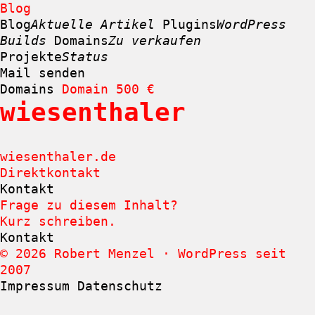
Blog
Blog
Aktuelle Artikel
Plugins
WordPress
Builds
Domains
Zu verkaufen
Projekte
Status
Mail senden
Domains
Domain
500 €
wiesenthaler
Zum
Inhalt
springen
wiesenthaler.de
Direktkontakt
Kontakt
Frage zu diesem Inhalt?
Kurz schreiben.
Kontakt
© 2026 Robert Menzel · WordPress seit
2007
Impressum
Datenschutz