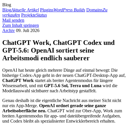
Blog
Blog
Aktuelle Artikel
Plugins
WordPress Builds
Domains
Zu
verkaufen
Projekte
Status
Mail senden
Zum Inhalt springen
Archiv
09. Juli 2026
ChatGPT Work, ChatGPT Codex und
GPT-5.6: OpenAI sortiert seine
Arbeitsmodi endlich sauberer
OpenAI hat heute gleich mehrere Dinge auf einmal bewegt: Die
bisherige Codex-App geht in der neuen ChatGPT-Desktop-App auf,
ChatGPT Work
startet als breiter Agentenmodus für längere
Wissensarbeit, und mit
GPT-5.6 Sol, Terra und Luna
wird die
Modellauswahl sichtbarer nach Arbeitstyp gestaffelt.
Genau deshalb ist die eigentliche Nachricht aus meiner Sicht nicht
nur ein App-Merge.
OpenAI ordnet gerade seine ganze
Arbeitsoberfläche neu.
ChatGPT wird zur Ober-App, Work zum
breiten Agentenmodus für app- und dateiübergreifende Aufgaben,
und Codex bleibt als spezialisierter Entwicklerbereich erhalten.