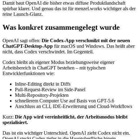
Damit baut OpenAI die bisher etwas diffuse Produktlandschaft
spürbar klarer. Und genau das ist für menzel.works wichtiger als der
reine Launch-Glanz.
Was konkret zusammengelegt wurde
OpenAI sagt offen:
Die Codex-App verschmilzt mit der neuen
ChatGPT-Desktop-App
für macOS und Windows. Das heißt aber
nicht, dass Codex verschwindet. Im Gegenteil.
Codex bleibt als eigener Modus beziehungsweise eigener
Arbeitsbereich in ChatGPT bestehen – mit typischen
Entwicklerfunktionen wie:
Inline-Editing direkt in Diffs
Pull-Request-Review im Side-Panel
Multi-Repository-Projekten
schnellerem Computer Use auf Basis von GPT-5.6
Anschluss an CLI, IDE-Erweiterung und Cloud-Workflows
Kurz:
Die App wird vereinheitlicht, der Arbeitsmodus bleibt
spezialisiert.
Das ist ein wichtiger Unterschied. OpenAI zieht Codex nicht ein.
OpenAI steckt Codex tiefer in die Hauptoberfläche hinein.