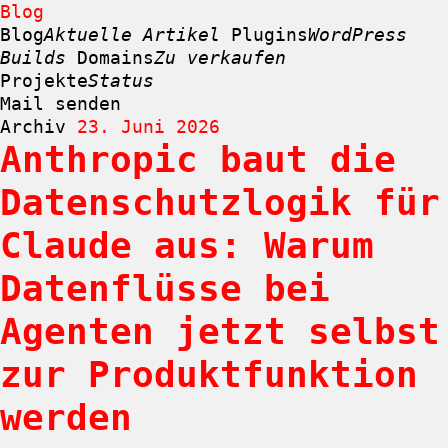
Blog
Blog
Aktuelle Artikel
Plugins
WordPress
Builds
Domains
Zu verkaufen
Projekte
Status
Mail senden
Archiv
23. Juni 2026
Anthropic baut die
Zum
Inhalt
Datenschutzlogik für
springen
Claude aus: Warum
Datenflüsse bei
Agenten jetzt selbst
zur Produktfunktion
werden