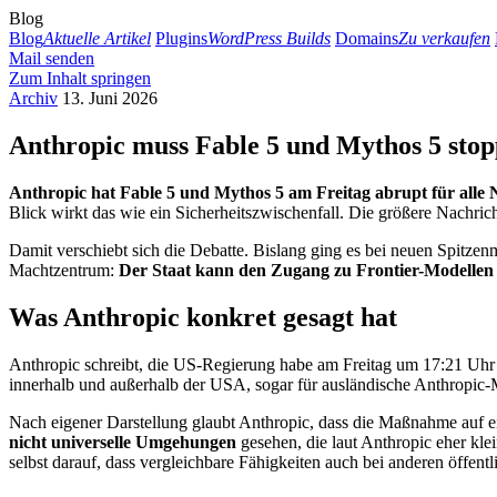
Blog
Blog
Aktuelle Artikel
Plugins
WordPress Builds
Domains
Zu verkaufen
Mail senden
Zum Inhalt springen
Archiv
13. Juni 2026
Anthropic muss Fable 5 und Mythos 5 stop
Anthropic hat Fable 5 und Mythos 5 am Freitag abrupt für alle N
Blick wirkt das wie ein Sicherheitszwischenfall. Die größere Nachrich
Damit verschiebt sich die Debatte. Bislang ging es bei neuen Spitze
Machtzentrum:
Der Staat kann den Zugang zu Frontier-Modellen kur
Was Anthropic konkret gesagt hat
Anthropic schreibt, die US-Regierung habe am Freitag um 17:21 Uhr
innerhalb und außerhalb der USA, sogar für ausländische Anthropic-M
Nach eigener Darstellung glaubt Anthropic, dass die Maßnahme auf 
nicht universelle Umgehungen
gesehen, die laut Anthropic eher kle
selbst darauf, dass vergleichbare Fähigkeiten auch bei anderen öffen