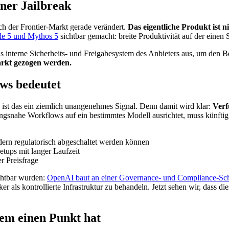
ner Jailbreak
ich der Frontier-Markt gerade verändert.
Das eigentliche Produkt ist 
le 5 und Mythos 5
sichtbar gemacht: breite Produktivität auf der einen 
s interne Sicherheits- und Freigabesystem des Anbieters aus, um den Bet
arkt gezogen werden.
ws bedeutet
, ist das ein ziemlich unangenehmes Signal. Denn damit wird klar:
Verf
gsnahe Workflows auf ein bestimmtes Modell ausrichtet, muss künftig 
ndern regulatorisch abgeschaltet werden können
etups mit langer Laufzeit
er Preisfrage
ichtbar wurden:
OpenAI baut an einer Governance- und Compliance-Schi
ärker als kontrollierte Infrastruktur zu behandeln. Jetzt sehen wir, das
em einen Punkt hat