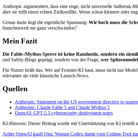
Anthropic argumentiert, dass eine enge, nicht universelle Jailbreak-M
aber sie trifft einen echten Zielkonflikt. Wenn schon kleinere oder 
Genau darin liegt die eigentliche Spannung:
Wie hoch muss die Schwe
branchenweit nie ganz verschwinden?
Mein Fazit
Die Fable-/Mythos-Sperre ist keine Randnotiz, sondern ein zieml
und Safety-Blogs geprägt, sondern von der Frage,
wer Spitzenmodel
Für Nutzer heißt das: Wer auf Frontier-KI baut, muss nicht nur Mod
relevanter als viele klassische Launch-News.
Quellen
Anthropic: Statement on the US government directive to suspe
Anthropic: Claude Fable 5 and Claude Mythos 5
OpenAI: GPT-5.5 cybersecurity deployment notes
KI-Hinweis: Dieser Beitrag wurde mit Unterstützung von KI erstellt un
Aelter
OpenAI kauft Ona: Warum Codex damit vom Coding-Tool zur L