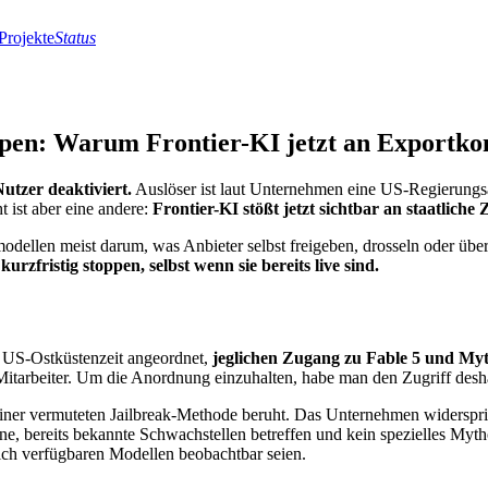
Projekte
Status
pen: Warum Frontier-KI jetzt an Exportkon
utzer deaktiviert.
Auslöser ist laut Unternehmen eine US-Regierungs
t ist aber eine andere:
Frontier-KI stößt jetzt sichtbar an staatliche
nmodellen meist darum, was Anbieter selbst freigeben, drosseln oder üb
zfristig stoppen, selbst wenn sie bereits live sind.
 US-Ostküstenzeit angeordnet,
jeglichen Zugang zu Fable 5 und Myt
itarbeiter. Um die Anordnung einzuhalten, habe man den Zugriff deshal
einer vermuteten Jailbreak-Methode beruht. Das Unternehmen widerspr
ine, bereits bekannte Schwachstellen betreffen und kein spezielles Myth
tlich verfügbaren Modellen beobachtbar seien.