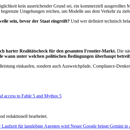
öglichkeit kein ausreichender Grund sei, ein kommerziell ausgerolltes M
eng begrenzte Umgehungen reichen, um Modelle aus dem Verkehr zu ziehe
lle sein, bevor der Staat eingreift?
Und wer definiert technisch belas
ich harter Realitätscheck für den gesamten Frontier-Markt.
Die näc
le wann unter welchen politischen Bedingungen überhaupt betrei
ellleistung einkaufen, sondern auch Ausweichpfade, Compliance-Denken
nd access to Fable 5 and Mythos 5
d redaktionell bearbeitet.
aufzeit für langlebige Agenten wird
Neuer
Google bringt Gemini in